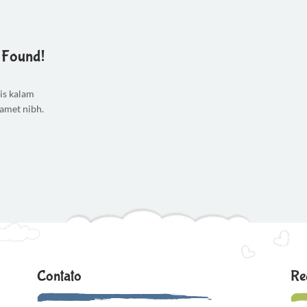
t Found!
uis kalam
t amet nibh.
Contato
Re