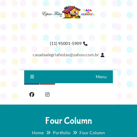
(11) 95001-5909
casadaalegriafestas@yahoo.com.br
Menu
Four Column
Home
Portfolio
Four Column