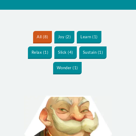
All (8)
Joy (2)
Learn (1)
Relax (1)
Slick (4)
Sustain (1)
Wonder (1)