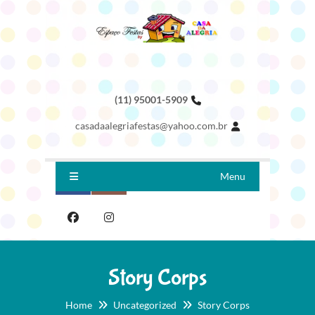
(11) 95001-5909
casadaalegriafestas@yahoo.com.br
Menu
Story Corps
Home
Uncategorized
Story Corps