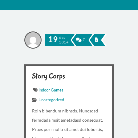
19
dez
0
2014
Story Corps
Indoor Games
Uncategorized
Roin bibendum nibhsds. Nuncsdsd
fermdada msit ametadasd consequat.
Praes porr nulla sit amet dui lobortis,